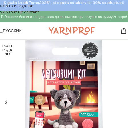
Kasuta koodi "ema2026", et saada ostukorvilt -30% soodustust!
Skip to navigation
Skip to main content
В Эстонии бесплатная доставка до пакоматов при покупке на сумму 79 евро!
РУССКИЙ
РАСП
РОДА
НО