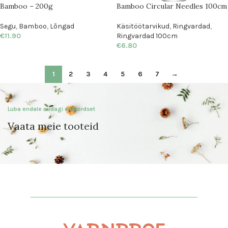
Bamboo – 200g
Bamboo Circular Needles 100cm
Segu
,
Bamboo
,
Lõngad
Käsitöötarvikud
,
Ringvardad
,
€
11.90
Ringvardad 100cm
€
6.80
1
2
3
4
5
6
7
→
Luba endale midagi erakordset
Vaata meie
tooteid