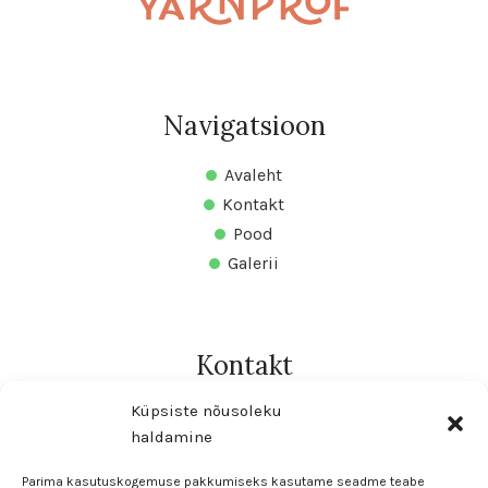
Navigatsioon
Avaleht
Kontakt
Pood
Galerii
Kontakt
Küpsiste nõusoleku
Circulo Baltic OÜ
haldamine
Registrikood: 16873500
info@circulo.ee
Parima kasutuskogemuse pakkumiseks kasutame seadme teabe