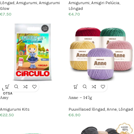
Lõngad
,
Amigurumi
,
Amigurumi
Amigurumi
,
Amigiri Pelúcia
,
Glow
Lõngad
€
7.50
€
4.70
LAOST
OTSA
Amy
Anne – 147g
S
Amigurumi Kits
Puuvillased lõngad
,
Anne
,
Lõngad
€
22.50
€
6.90