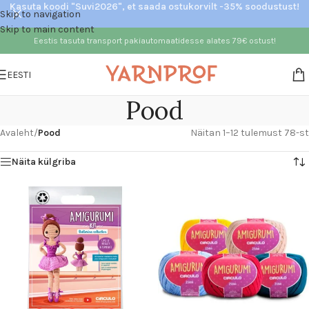
Kasuta koodi "Suvi2026", et saada ostukorvilt -35% soodustust!
Skip to navigation
Skip to main content
Eestis tasuta transport pakiautomaatidesse alates 79€ ostust!
EESTI
Pood
Avaleht
/
Pood
Näitan 1–12 tulemust 78-st
Näita külgriba