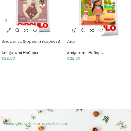
РАСП
Виолетта (kopeeri) (kopeeri)
Лиз
РОДА
НО
Amigurumi Наборы
Amigurumi Наборы
€
22.50
€
22.50
Побалуйте себя чем-то необычным