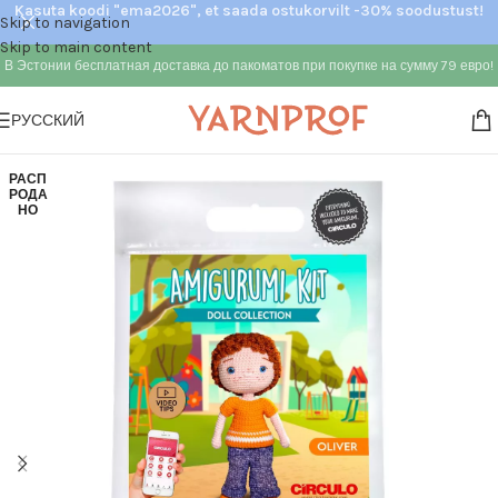
Kasuta koodi "ema2026", et saada ostukorvilt -30% soodustust!
Skip to navigation
Skip to main content
В Эстонии бесплатная доставка до пакоматов при покупке на сумму 79 евро!
РУССКИЙ
РАСП
РОДА
НО